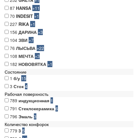
252
GRETA
+1
87
HANSA
+11
70
INDESIT
+1
227
RIKA
+1
156
ДАРИНА
+3
104
ЗВИ
+7
76
ЛЫСЬВА
+22
108
МЕЧТА
+3
182
НОВОВЯТКА
+1
Состояние
1
б/у
15
3
Сток
4
Рабочая поверхность
789
индукционная
1
791
Стеклокерамика
6
796
Эмаль
3
Количество конфорок
779
3
5