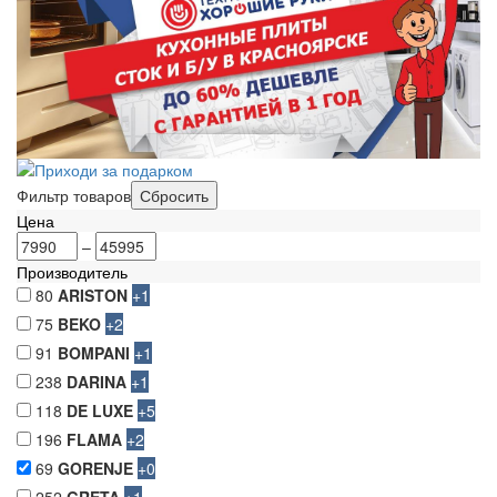
Фильтр товаров
Цена
–
Производитель
80
ARISTON
+1
75
BEKO
+2
91
BOMPANI
+1
238
DARINA
+1
118
DE LUXE
+5
196
FLAMA
+2
69
GORENJE
+0