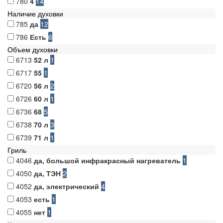
780
4
14
Наличие духовки
785
да
12
786
Есть
6
Объем духовки
6713
52 л
1
6717
55
1
6720
56 л
2
6726
60 л
1
6736
68
5
6738
70 л
3
6739
71 л
1
Гриль
4046
да, большой инфракрасный нагреватель
1
4050
да, ТЭН
2
4052
да, электрический
4
4053
есть
1
4055
нет
1