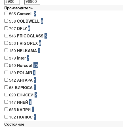
–
Производитель
565
Caravell
2
558
COLDWELL
6
707
DFLY
5
546
FRIGOGLASS
5
553
FRIGOREX
9
150
HELKAMA
1
379
Inter
7
540
Norcool
70
139
POLAIR
1
542
АНГАРА
1
68
БИРЮСА
1
620
ЕНИСЕЙ
2
147
ИНЕЙ
1
655
КАПРИ
1
102
ПОЛЮС
1
Состояние