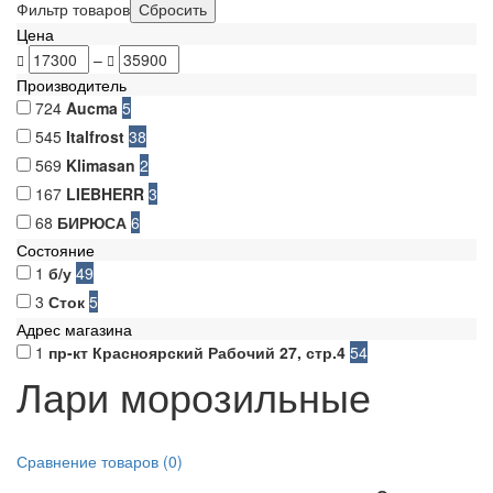
Фильтр товаров
Цена
–
Производитель
724
Aucma
5
545
Italfrost
38
569
Klimasan
2
167
LIEBHERR
3
68
БИРЮСА
6
Состояние
1
б/у
49
3
Сток
5
Адрес магазина
1
пр-кт Красноярский Рабочий 27, стр.4
54
Лари морозильные
Сравнение товаров (0)