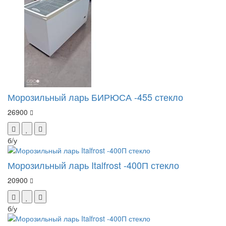
Морозильный ларь БИРЮСА -455 стекло
26900
б/у
Морозильный ларь Italfrost -400П стекло
20900
б/у