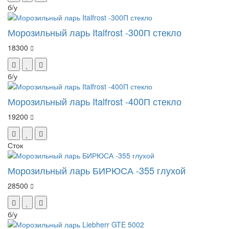
б/у
Морозильный ларь Italfrost -300П стекло
18300
б/у
Морозильный ларь Italfrost -400П стекло
19200
Сток
Морозильный ларь БИРЮСА -355 глухой
28500
б/у