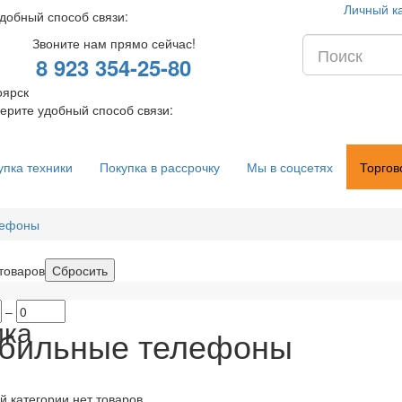
Личный к
добный способ связи:
Звоните нам прямо сейчас!
8 923 354-25-80
оярск
ерите удобный способ связи:
упка техники
Покупка в рассрочку
Мы в соцсетях
Торгов
лефоны
товаров
–
ика
бильные телефоны
й категории нет товаров.