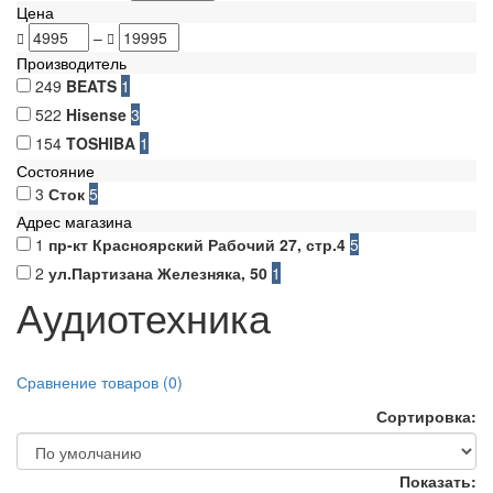
Цена
–
Производитель
249
BEATS
1
522
Hisense
3
154
TOSHIBA
1
Состояние
3
Сток
5
Адрес магазина
1
пр-кт Красноярский Рабочий 27, стр.4
5
2
ул.Партизана Железняка, 50
1
Аудиотехника
Сравнение товаров (0)
Сортировка:
Показать: