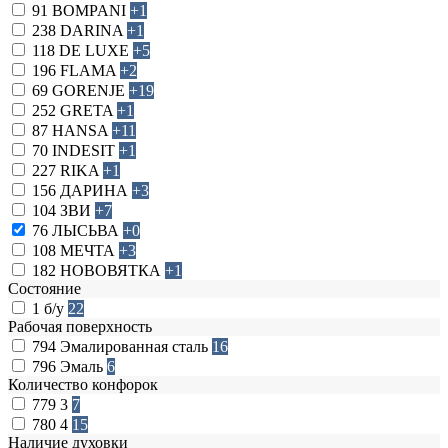
91
BOMPANI
+1
238
DARINA
+1
118
DE LUXE
+5
196
FLAMA
+2
69
GORENJE
+19
252
GRETA
+1
87
HANSA
+11
70
INDESIT
+1
227
RIKA
+1
156
ДАРИНА
+3
104
ЗВИ
+7
76
ЛЫСЬВА
+0
108
МЕЧТА
+3
182
НОВОВЯТКА
+1
Состояние
1
б/у
22
Рабочая поверхность
794
Эмалированная сталь
16
796
Эмаль
6
Количество конфорок
779
3
7
780
4
15
Наличие духовки