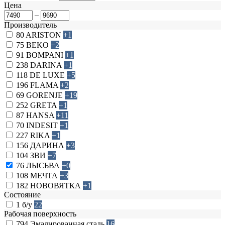
Цена
–
Производитель
80
ARISTON
+1
75
BEKO
+2
91
BOMPANI
+1
238
DARINA
+1
118
DE LUXE
+5
196
FLAMA
+2
69
GORENJE
+19
252
GRETA
+1
87
HANSA
+11
70
INDESIT
+1
227
RIKA
+1
156
ДАРИНА
+3
104
ЗВИ
+7
76
ЛЫСЬВА
+0
108
МЕЧТА
+3
182
НОВОВЯТКА
+1
Состояние
1
б/у
22
Рабочая поверхность
794
Эмалированная сталь
16