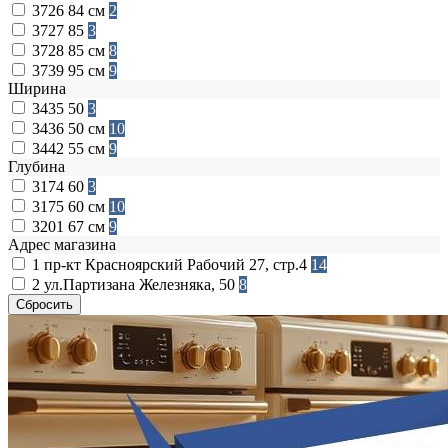
3726
84 см
2
3727
85
3
3728
85 см
8
3739
95 см
9
Ширина
3435
50
3
3436
50 см
10
3442
55 см
9
Глубина
3174
60
3
3175
60 см
10
3201
67 см
9
Адрес магазина
1
пр-кт Красноярский Рабочий 27, стр.4
14
2
ул.Партизана Железняка, 50
8