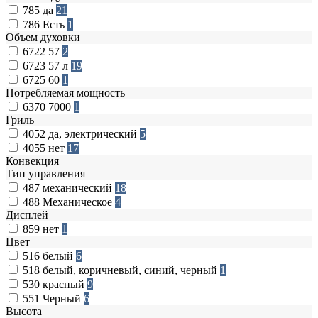
785
да
21
786
Есть
1
Объем духовки
6722
57
2
6723
57 л
19
6725
60
1
Потребляемая мощность
6370
7000
1
Гриль
4052
да, электрический
5
4055
нет
17
Конвекция
Тип управления
487
механический
18
488
Механическое
4
Дисплей
859
нет
1
Цвет
516
белый
6
518
белый, коричневый, синий, черный
1
530
красный
9
551
Черный
6
Высота