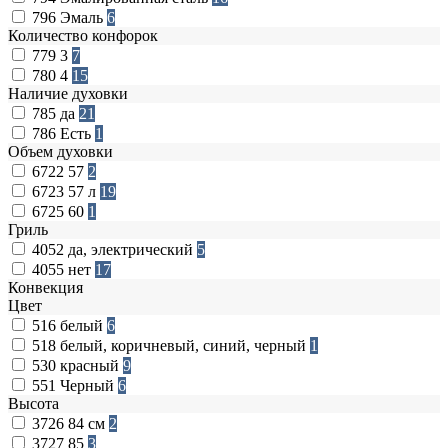
796
Эмаль
6
Количество конфорок
779
3
7
780
4
15
Наличие духовки
785
да
21
786
Есть
1
Объем духовки
6722
57
2
6723
57 л
19
6725
60
1
Гриль
4052
да, электрический
5
4055
нет
17
Конвекция
Цвет
516
белый
6
518
белый, коричневый, синий, черный
1
530
красный
9
551
Черный
6
Высота
3726
84 см
2
3727
85
3