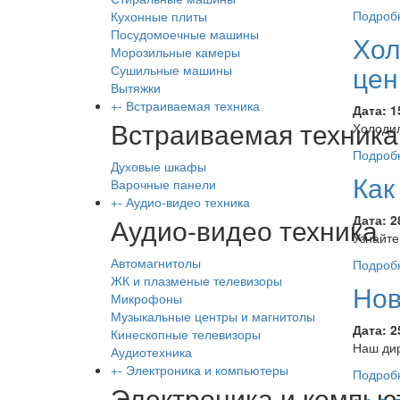
Подроб
Кухонные плиты
Посудомоечные машины
Хол
Морозильные камеры
цен
Сушильные машины
Вытяжки
+
-
Встраиваемая техника
Дата:
1
Встраиваемая техника
Холодил
Подроб
Духовые шкафы
Как
Варочные панели
+
-
Аудио-видео техника
Аудио-видео техника
Дата:
2
Узнайте
Автомагнитолы
Подроб
ЖК и плазменые телевизоры
Нов
Микрофоны
Музыкальные центры и магнитолы
Дата:
2
Кинескопные телевизоры
Наш дир
Аудиотехника
+
-
Электроника и компьютеры
Подроб
Электроника и компь