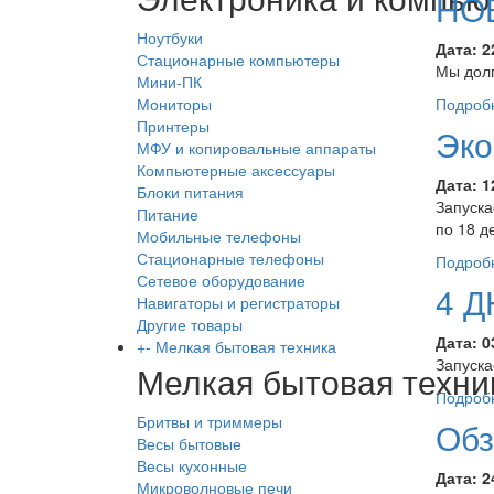
НО
Ноутбуки
Дата:
2
Стационарные компьютеры
Мы долг
Мини-ПК
Мониторы
Подроб
Принтеры
Эко
МФУ и копировальные аппараты
Компьютерные аксессуары
Дата:
1
Блоки питания
Запуска
Питание
по 18 д
Мобильные телефоны
Стационарные телефоны
Подроб
Сетевое оборудование
4 Д
Навигаторы и регистраторы
Другие товары
Дата:
0
+
-
Мелкая бытовая техника
Запуска
Мелкая бытовая техни
Подроб
Бритвы и триммеры
Обз
Весы бытовые
Весы кухонные
Дата:
2
Микроволновые печи