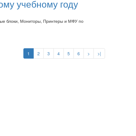
ому учебному году
ные блоки, Мониторы, Принтеры и МФУ по
1
2
3
4
5
6
>
>|