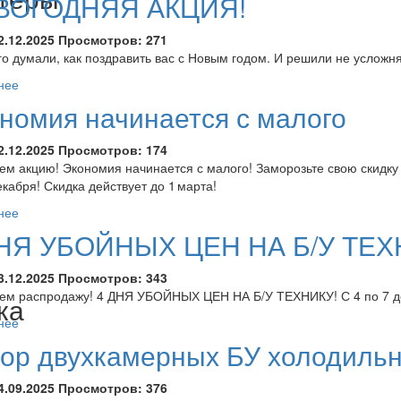
ВОГОДНЯЯ АКЦИЯ!
2.12.2025
Просмотров:
271
о думали, как поздравить вас с Новым годом. И решили не усложнят
нее
номия начинается с малого
2.12.2025
Просмотров:
174
ем акцию! Экономия начинается с малого! Заморозьте свою скидку 
екабря! Скидка действует до 1 марта!
нее
НЯ УБОЙНЫХ ЦЕН НА Б/У ТЕХ
3.12.2025
Просмотров:
343
ем распродажу! 4 ДНЯ УБОЙНЫХ ЦЕН НА Б/У ТЕХНИКУ! С 4 по 7 де
ка
нее
ор двухкамерных БУ холодильн
4.09.2025
Просмотров:
376