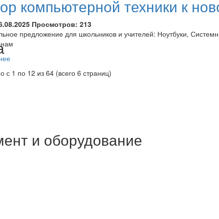
ор компьютерной техники к нов
6.08.2025
Просмотров:
213
ьное предложение для школьников и учителей: Ноутбуки, Систем
а
енам
нее
о с 1 по 12 из 64 (всего 6 страниц)
мент и оборудование