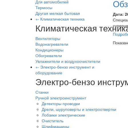
Обз
Для автомобилей
Термосы
Другая мелкая бытовая
Дата:
2
+
-
Климатическая техника
Специал
Климатическая техник
суперц
Подроб
Вентиляторы
Показан
Водонагреватели
Кондиционеры
Обогреватели
Увлажнители и воздухоочистители
+
-
Электро-бензо инструмент и
оборудование
Электро-бензо инстру
Станки
Ручной электроинструмент
Детекторы проводки
Дрели, шуруповерты и электроотвертки
Лобзики электрические
Очиститель
Шлифмашины