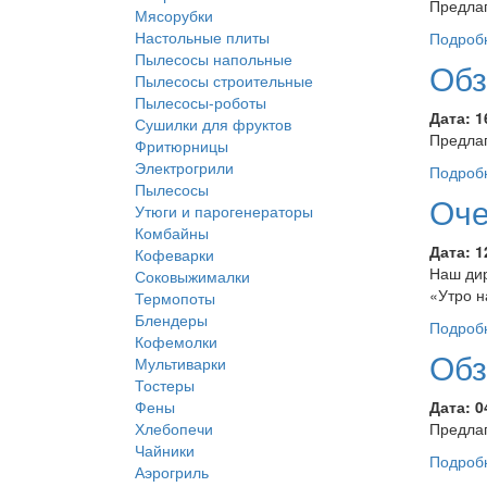
Предлаг
Мясорубки
Настольные плиты
Подроб
Пылесосы напольные
Обз
Пылесосы строительные
Пылесосы-роботы
Дата:
1
Сушилки для фруктов
Предлаг
Фритюрницы
Электрогрили
Подроб
Пылесосы
Оче
Утюги и парогенераторы
Комбайны
Дата:
1
Кофеварки
Наш дир
Соковыжималки
«Утро н
Термопоты
Блендеры
Подроб
Кофемолки
Обз
Мультиварки
Тостеры
Фены
Дата:
0
Хлебопечи
Предлаг
Чайники
Подроб
Аэрогриль