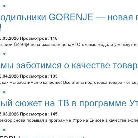
нее
одильники GORENJE — новая 
!
5.05.2026
Просмотров:
118
ьники Gorenje по сниженным ценам! Стоковые модели уже ждут те
нее
 мы заботимся о качестве това
8.04.2026
Просмотров:
133
, как мы заботимся о качестве: Все этапы подготовки товара - от се
нее
ый сюжет на ТВ в программе У
5.03.2026
Просмотров:
145
ектор снова побывал в программе Утро на Енисее в качестве эксп
нее
ютеры