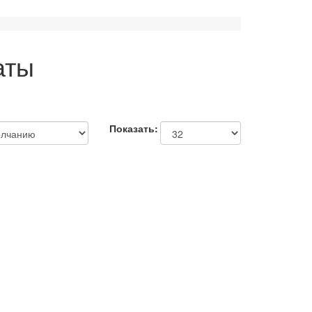
аты
Показать: