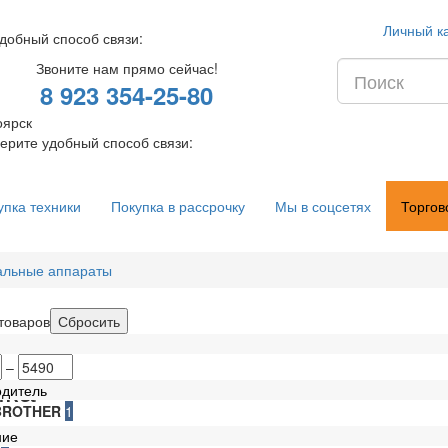
Личный к
добный способ связи:
Звоните нам прямо сейчас!
8 923 354-25-80
оярск
ерите удобный способ связи:
упка техники
Покупка в рассрочку
Мы в соцсетях
Торгов
альные аппараты
товаров
–
ика
одитель
BROTHER
1
ние