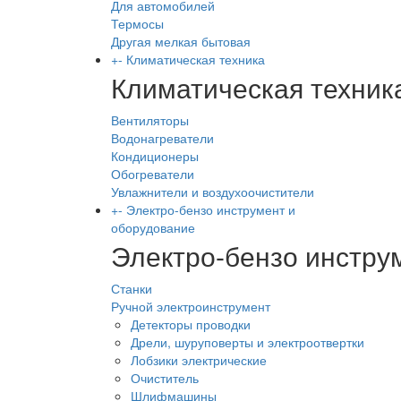
Для автомобилей
Термосы
Другая мелкая бытовая
+
-
Климатическая техника
Климатическая техник
Вентиляторы
Водонагреватели
Кондиционеры
Обогреватели
Увлажнители и воздухоочистители
+
-
Электро-бензо инструмент и
оборудование
Электро-бензо инстру
Станки
Ручной электроинструмент
Детекторы проводки
Дрели, шуруповерты и электроотвертки
Лобзики электрические
Очиститель
Шлифмашины