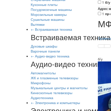
1
б/у
Кухонные плиты
Адрес м
Посудомоечные машины
1
пр-
Морозильные камеры
Сушильные машины
МФ
Вытяжки
+
-
Встраиваемая техника
Встраиваемая техника
Сравнен
Духовые шкафы
Варочные панели
+
-
Аудио-видео техника
б/у
Аудио-видео техника
Автомагнитолы
ЖК и плазменые телевизоры
Микрофоны
Музыкальные центры и магнитолы
Кинескопные телевизоры
Аудиотехника
+
-
Электроника и компьютеры
Электроника и компь