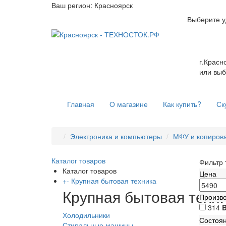
Ваш регион:
Красноярск
Выберите у
г.Красн
или выб
Главная
О магазине
Как купить?
Ск
Электроника и компьютеры
МФУ и копиров
Каталог товаров
Фильтр 
Каталог товаров
Цена
+
-
Крупная бытовая техника
Крупная бытовая техн
Произв
314
Холодильники
Состоя
Стиральные машины