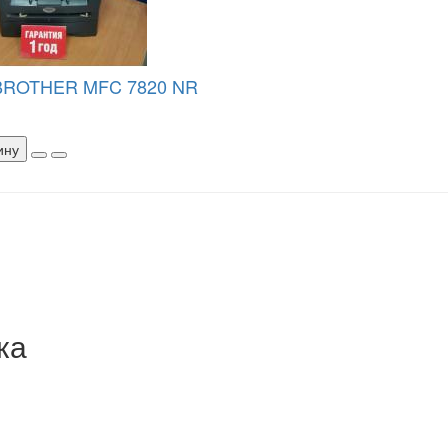
BROTHER MFC 7820 NR
ину
ка