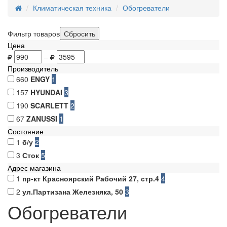
Климатическая техника
Обогреватели
Фильтр товаров
Цена
–
Производитель
660
ENGY
1
157
HYUNDAI
3
190
SCARLETT
2
67
ZANUSSI
1
Состояние
1
б/у
2
3
Сток
5
Адрес магазина
1
пр-кт Красноярский Рабочий 27, стр.4
4
2
ул.Партизана Железняка, 50
3
Обогреватели