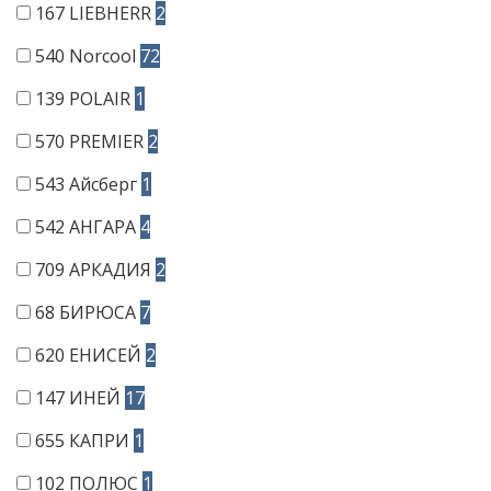
167
LIEBHERR
2
540
Norcool
72
139
POLAIR
1
570
PREMIER
2
543
Айсберг
1
542
АНГАРА
4
709
АРКАДИЯ
2
68
БИРЮСА
7
620
ЕНИСЕЙ
2
147
ИНЕЙ
17
655
КАПРИ
1
102
ПОЛЮС
1