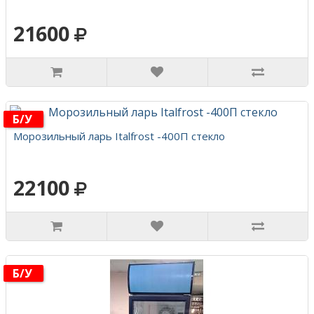
21600
Б/у
Морозильный ларь Italfrost -400П стекло
22100
Б/у