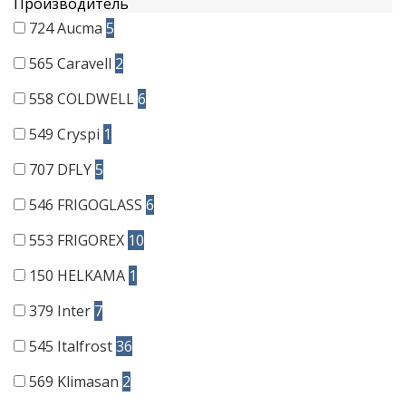
Производитель
724
Aucma
5
565
Caravell
2
558
COLDWELL
6
549
Cryspi
1
707
DFLY
5
546
FRIGOGLASS
6
553
FRIGOREX
10
150
HELKAMA
1
379
Inter
7
545
Italfrost
36
569
Klimasan
2