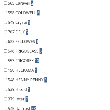
565
Caravell
2
558
COLDWELL
6
549
Cryspi
1
707
DFLY
5
623
FELLOWES
1
546
FRIGOGLASS
6
553
FRIGOREX
10
150
HELKAMA
1
548
HENNY PENNY
3
539
Hicold
1
379
Inter
7
545
Italfrost
38