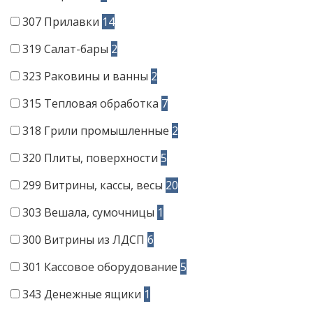
307
Прилавки
14
319
Салат-бары
2
323
Раковины и ванны
2
315
Тепловая обработка
7
318
Грили промышленные
2
320
Плиты, поверхности
5
299
Витрины, кассы, весы
20
303
Вешала, сумочницы
1
300
Витрины из ЛДСП
6
301
Кассовое оборудование
5
343
Денежные ящики
1