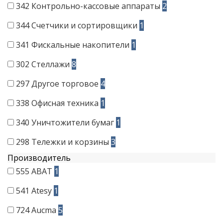
342
Контрольно-кассовые аппараты
2
344
Счетчики и сортировщики
1
341
Фискальные накопители
1
302
Стеллажи
8
297
Другое торговое
4
338
Офисная техника
1
340
Уничтожители бумаг
1
298
Тележки и корзины
3
Производитель
555
ABAT
1
541
Atesy
1
724
Aucma
5