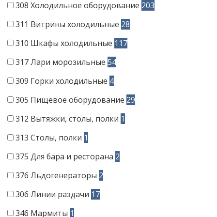
308
Холодильное оборудование
203
311
Витрины холодильные
28
310
Шкафы холодильные
117
317
Лари морозильные
54
309
Горки холодильные
4
305
Пищевое оборудование
29
312
Вытяжки, столы, полки
1
313
Столы, полки
1
375
Для бара и ресторана
2
376
Льдогенераторы
2
306
Линии раздачи
17
346
Мармиты
1