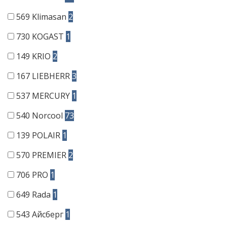
569
Klimasan
2
730
KOGAST
1
149
KRIO
2
167
LIEBHERR
3
537
MERCURY
1
540
Norcool
73
139
POLAIR
1
570
PREMIER
2
706
PRO
1
649
Rada
1
543
Айсберг
1