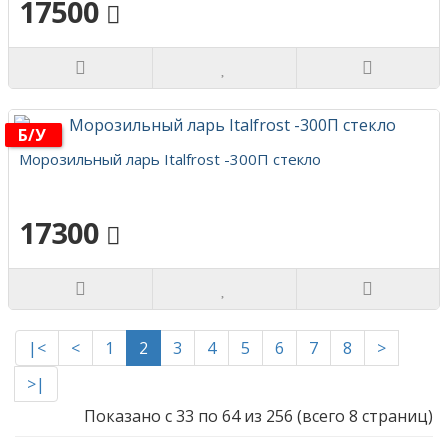
17500
Б/у
Морозильный ларь Italfrost -300П стекло
17300
|<
<
1
2
3
4
5
6
7
8
>
>|
Показано с 33 по 64 из 256 (всего 8 страниц)