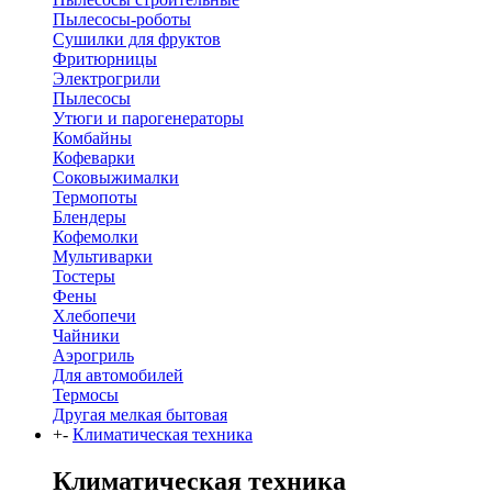
Пылесосы-роботы
Сушилки для фруктов
Фритюрницы
Электрогрили
Пылесосы
Утюги и парогенераторы
Комбайны
Кофеварки
Соковыжималки
Термопоты
Блендеры
Кофемолки
Мультиварки
Тостеры
Фены
Хлебопечи
Чайники
Аэрогриль
Для автомобилей
Термосы
Другая мелкая бытовая
+
-
Климатическая техника
Климатическая техника