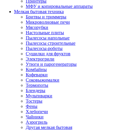
Принтеры
МФУ и копировальные аппараты
Мелкая бытовая техника
Бритвы и триммеры
Микроволновые печи
Мясорубки
Настольные плиты
Пылесосы напольные
Пылесосы строительные
Пылесосы-роботы
Сушилки для фруктов
Электрогрили
Утюги и парогенераторы
Комбайны
Кофеварки
Соковыжималки
Термопоты
Блендеры
Мультиварки
Тостеры
Фены
Хлебопечи
Чайники
Аэрогриль
Другая мелкая бытовая