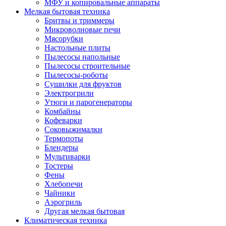
МФУ и копировальные аппараты
Мелкая бытовая техника
Бритвы и триммеры
Микроволновые печи
Мясорубки
Настольные плиты
Пылесосы напольные
Пылесосы строительные
Пылесосы-роботы
Сушилки для фруктов
Электрогрили
Утюги и парогенераторы
Комбайны
Кофеварки
Соковыжималки
Термопоты
Блендеры
Мультиварки
Тостеры
Фены
Хлебопечи
Чайники
Аэрогриль
Другая мелкая бытовая
Климатическая техника