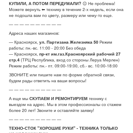
КУПИЛИ, А ПОТОМ ПЕРЕДУМАЛИ?
😐 Не проблема!
Можете вернуть ⬅ технику в течение 2-х недель, если она
не подошла вам по цвету, размеру или чему-то еще.
— — — — — — — — — —
Адреса наших магазинов:
— Красноярск,
ул. Партизана Железняка 50
Режим
работы: пн.-вс. 11:00 - 20:00 Без обеда
— Красноярск,
пр-кт им.газ.Красноярский рабочий 27
стр.4
(ТРЦ Республика, вход со стороны Леруа Мерлен)
Режим работы: пн.- пт. 09:00-19:00, сб.- вс. 10:00-18:00
ЗВОНИТЕ или пишите нам по форме обратной связи,
будем рады ответить на ваши вопросы!
— — — — — — — — — —
А еще мы
СКУПАЕМ И РЕМОНТИРУЕМ
технику с
выездом на адрес. Мы в этом профессионалы со стажем
более 20 лет! Звоните и оставляйте заявку!
— — — — — — — — — —
ТЕХНО-СТОК "ХОРОШИЕ РУКИ" - ТЕХНИКА ТОЛЬКО