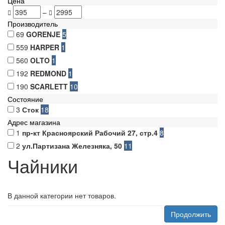
Цена
–
Производитель
69
GORENJE
5
559
HARPER
1
560
OLTO
1
192
REDMOND
1
190
SCARLETT
10
Состояние
3
Сток
18
Адрес магазина
1
пр-кт Красноярский Рабочий 27, стр.4
8
2
ул.Партизана Железняка, 50
11
Чайники
В данной категории нет товаров.
Продолжить