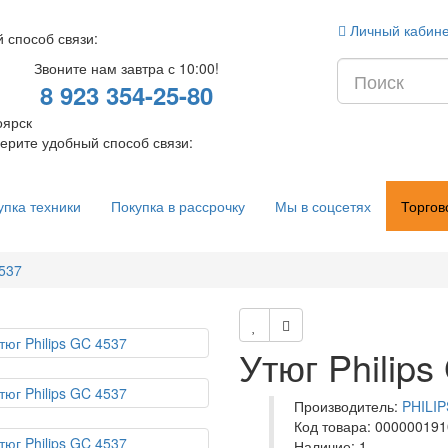
Личный кабин
 способ связи:
Звоните нам завтра с 10:00!
8 923 354-25-80
оярск
ерите удобный способ связи:
упка техники
Покупка в рассрочку
Мы в соцсетях
Торгов
4537
Утюг Philip
ика
Производитель:
PHILIP
Код товара: 00000019
Наличие: 1