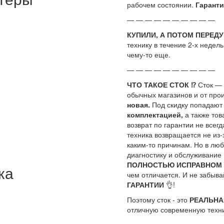
рабочем состоянии.
Гаранти
— — — — — — — — — —
КУПИЛИ, А ПОТОМ ПЕРЕД
технику в течение 2-х недел
чему-то еще.
— — — — — — — — — —
ЧТО ТАКОЕ СТОК ⁉
Сток —
обычных магазинов и от про
новая.
Под скидку попадаю
комплектацией,
а также тов
возврат по гарантии не всегд
техника возвращается не из-
каким-то причинам. Но в люб
диагностику и обслуживание
ПОЛНОСТЬЮ ИСПРАВНОМ
ка
чем отличается. И не забыва
ГАРАНТИИ
👌!
Поэтому сток - это
РЕАЛЬНА
отличную современную техн