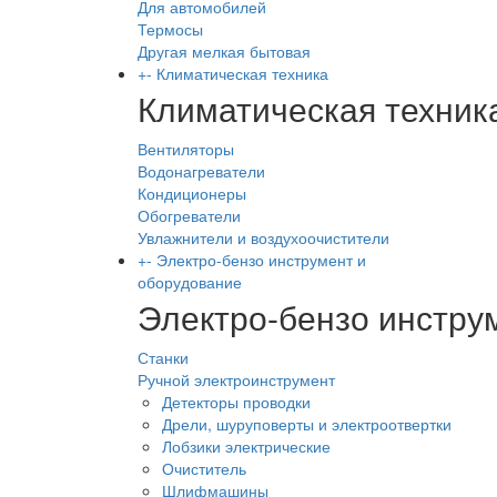
Для автомобилей
Термосы
Другая мелкая бытовая
+
-
Климатическая техника
Климатическая техник
Вентиляторы
Водонагреватели
Кондиционеры
Обогреватели
Увлажнители и воздухоочистители
+
-
Электро-бензо инструмент и
оборудование
Электро-бензо инстру
Станки
Ручной электроинструмент
Детекторы проводки
Дрели, шуруповерты и электроотвертки
Лобзики электрические
Очиститель
Шлифмашины