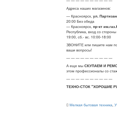
— — — — — — — — — —
Адреса наших магазинов:
— Красноярск,
ул. Партизан
20:00 Без обеда
— Красноярск,
пр-кт им.газ
Республика, вход со стороны
19:00, сб.- вс. 10:00-18:00
ЗВОНИТЕ или пишите нам по 
ваши вопросы!
— — — — — — — — — —
А еще мы
СКУПАЕМ И РЕМ
этом профессионалы со стаже
— — — — — — — — — —
ТЕХНО-СТОК "ХОРОШИЕ РУ
Мелкая бытовая техника
,
У