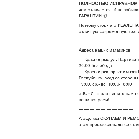
ПОЛНОСТЬЮ ИСПРАВНОМ
чем отличается. И не забыва
ГАРАНТИИ
👌!
Поэтому сток - это
РЕАЛЬНА
отличную современную техн
— — — — — — — — — —
Адреса наших магазинов:
— Красноярск,
ул. Партизан
20:00 Без обеда
— Красноярск,
пр-кт им.газ
Республика, вход со стороны
19:00, сб.- вс. 10:00-18:00
ЗВОНИТЕ или пишите нам по 
ваши вопросы!
— — — — — — — — — —
А еще мы
СКУПАЕМ И РЕМ
этом профессионалы со стаже
— — — — — — — — — —