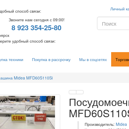
Личный к
добный способ связи:
Звоните нам сегодня с 09:00!
8 923 354-25-80
оярск
ерите удобный способ связи:
упка техники
Покупка в рассрочку
Мы в соцсетях
Торгов
машина Midea MFD60S110Si
Посудомоеч
MFD60S110
ика
Производитель:
Midea