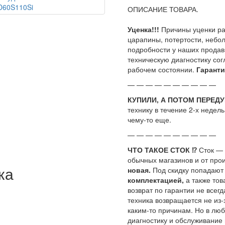
ОПИСАНИЕ ТОВАРА.
Уценка!!!
Причины уценки ра
царапины, потертости, небо
подробности у наших продав
техническую диагностику сог
рабочем состоянии.
Гаранти
— — — — — — — — — —
КУПИЛИ, А ПОТОМ ПЕРЕД
технику в течение 2-х недел
чему-то еще.
— — — — — — — — — —
ЧТО ТАКОЕ СТОК ⁉
Сток —
обычных магазинов и от про
ка
новая.
Под скидку попадаю
комплектацией,
а также тов
возврат по гарантии не всегд
техника возвращается не из-
каким-то причинам. Но в люб
диагностику и обслуживание