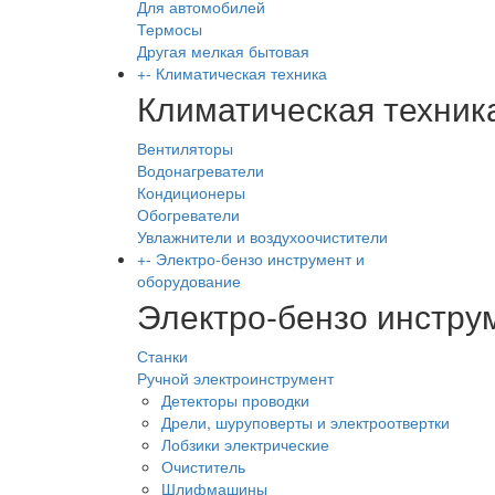
Для автомобилей
Термосы
Другая мелкая бытовая
+
-
Климатическая техника
Климатическая техник
Вентиляторы
Водонагреватели
Кондиционеры
Обогреватели
Увлажнители и воздухоочистители
+
-
Электро-бензо инструмент и
оборудование
Электро-бензо инстру
Станки
Ручной электроинструмент
Детекторы проводки
Дрели, шуруповерты и электроотвертки
Лобзики электрические
Очиститель
Шлифмашины