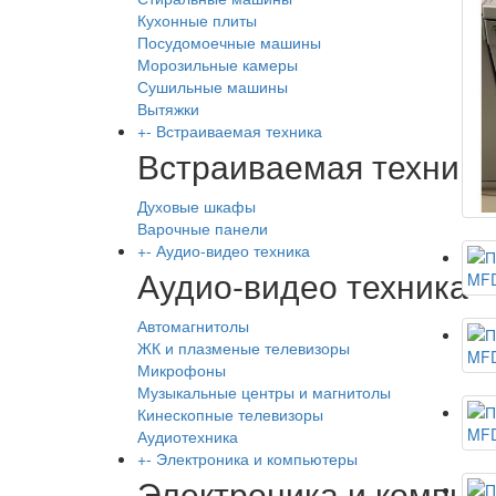
Кухонные плиты
Посудомоечные машины
Морозильные камеры
Сушильные машины
Вытяжки
+
-
Встраиваемая техника
Встраиваемая техника
Духовые шкафы
Варочные панели
+
-
Аудио-видео техника
Аудио-видео техника
Автомагнитолы
ЖК и плазменые телевизоры
Микрофоны
Музыкальные центры и магнитолы
Кинескопные телевизоры
Аудиотехника
+
-
Электроника и компьютеры
Электроника и компь