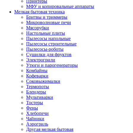
Принтеры
МФУ и копировальные аппараты
Мелкая бытовая техника
Бритвы и триммеры
Микроволновые печи
Мясорубки
Настольные плиты
Пылесосы напольные
Пылесосы строительные
Пылесосы-роботы
Сушилки для фруктов
Электрогрили
Утюги и парогенераторы
Комбайны
Кофеварки
Соковыжималки
Термопоты
Блендеры
Мультиварки
Тостеры
Фены
Хлебопечи
Чайники
Аэрогриль
Другая мелкая бытовая