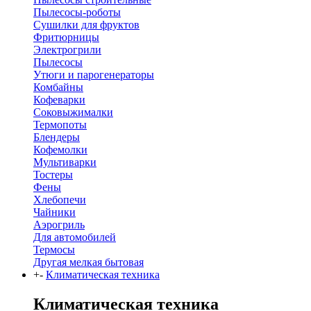
Пылесосы-роботы
Сушилки для фруктов
Фритюрницы
Электрогрили
Пылесосы
Утюги и парогенераторы
Комбайны
Кофеварки
Соковыжималки
Термопоты
Блендеры
Кофемолки
Мультиварки
Тостеры
Фены
Хлебопечи
Чайники
Аэрогриль
Для автомобилей
Термосы
Другая мелкая бытовая
+
-
Климатическая техника
Климатическая техника