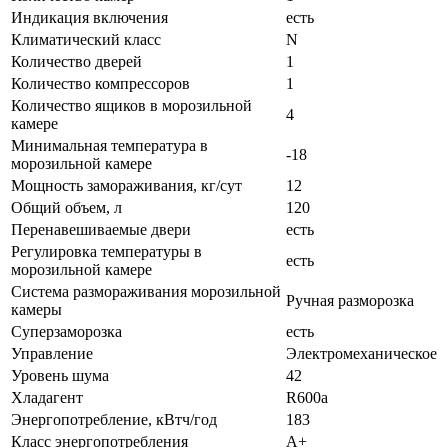
Индикация включения
есть
Климатический класс
N
Количество дверей
1
Количество компрессоров
1
Количество ящиков в морозильной
4
камере
Минимальная температура в
-18
морозильной камере
Мощность замораживания, кг/сут
12
Общий объем, л
120
Перенавешиваемые двери
есть
Регулировка температуры в
есть
морозильной камере
Система размораживания морозильной
Ручная разморозка
камеры
Суперзаморозка
есть
Управление
Электромеханическое
Уровень шума
42
Хладагент
R600a
Энергопотребление, кВтч/год
183
Класс энергопотребления
A+