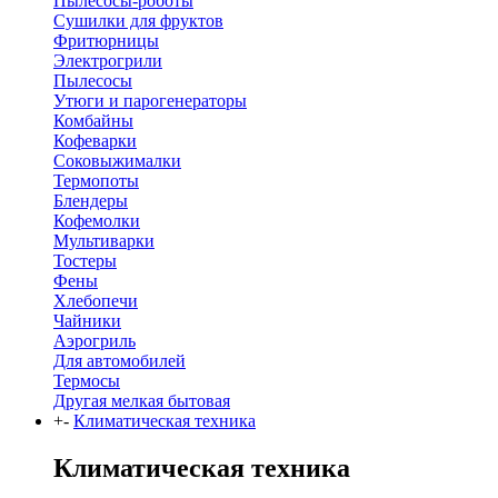
Пылесосы-роботы
Сушилки для фруктов
Фритюрницы
Электрогрили
Пылесосы
Утюги и парогенераторы
Комбайны
Кофеварки
Соковыжималки
Термопоты
Блендеры
Кофемолки
Мультиварки
Тостеры
Фены
Хлебопечи
Чайники
Аэрогриль
Для автомобилей
Термосы
Другая мелкая бытовая
+
-
Климатическая техника
Климатическая техника