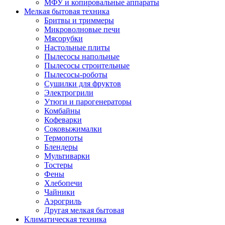
МФУ и копировальные аппараты
Мелкая бытовая техника
Бритвы и триммеры
Микроволновые печи
Мясорубки
Настольные плиты
Пылесосы напольные
Пылесосы строительные
Пылесосы-роботы
Сушилки для фруктов
Электрогрили
Утюги и парогенераторы
Комбайны
Кофеварки
Соковыжималки
Термопоты
Блендеры
Мультиварки
Тостеры
Фены
Хлебопечи
Чайники
Аэрогриль
Другая мелкая бытовая
Климатическая техника