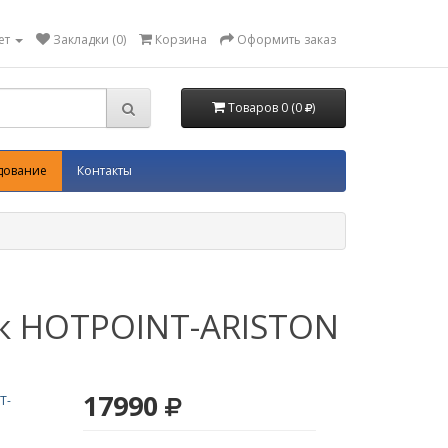
ет
Закладки (0)
Корзина
Оформить заказ
Товаров 0 (0
)
дование
Контакты
к HOTPOINT-ARISTON
17990
T-