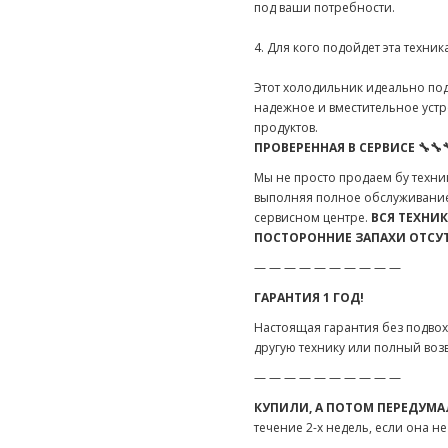
под ваши потребности.
4. Для кого подойдет эта техника
Этот холодильник идеально по
надежное и вместительное уст
продуктов.
ПРОВЕРЕННАЯ В СЕРВИСЕ 🔧🔧
Мы не просто продаем бу техник
выполняя полное обслуживание
сервисном центре.
ВСЯ ТЕХНИ
ПОСТОРОННИЕ ЗАПАХИ ОТСУ
— — — — — — — — — —
ГАРАНТИЯ 1 ГОД!
Настоящая гарантия без подвох
другую технику или полный воз
— — — — — — — — — —
КУПИЛИ, А ПОТОМ ПЕРЕДУМА
течение 2-х недель, если она н