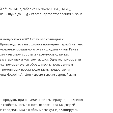
объем 341 л, габариты 60x67x200 см (ШхГхВ),
вень шума до 39 дБ, класс энергопотребления A, зона
выпускаться в 2011 году, что совпадает с
Производство завершилось примерно через 5 лет, что
обновления модельного ряда холодильников. Ранее
ким качеством сборки и надежностью, так как
а материалах и комплектующих. Однако, приобретая
ынке, рекомендуется обращаться к проверенным
я ремонтом и восстановлением, предоставляя
нд Hotpoint-Ariston известен своим европейским
ть продукты при оптимальной температуре, продлевая
ые свойства. Возможность перевешивания дверей
ки холодильника в любом месте кухни, адаптируясь