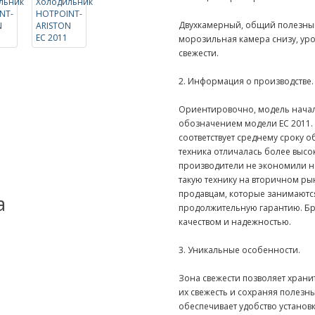
Двухкамерный, общий полезный 
морозильная камера снизу, уро
свежести.
2. Информация о производстве.
Ориентировочно, модель начала 
обозначением модели EC 2011. 
соответствует среднему сроку 
техника отличалась более высо
производители не экономили н
такую технику на вторичном р
продавцам, которые занимаютс
а
продолжительную гарантию. Бре
качеством и надежностью.
3. Уникальные особенности.
Зона свежести позволяет храни
их свежесть и сохраняя полезн
обеспечивает удобство установ