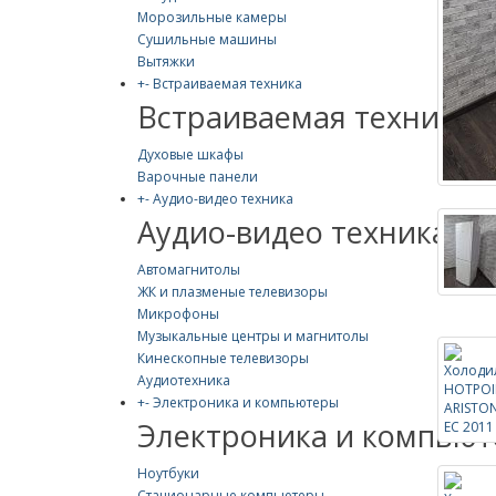
Морозильные камеры
Сушильные машины
Вытяжки
+
-
Встраиваемая техника
Встраиваемая техника
Духовые шкафы
Варочные панели
+
-
Аудио-видео техника
Аудио-видео техника
Автомагнитолы
ЖК и плазменые телевизоры
Микрофоны
Музыкальные центры и магнитолы
Кинескопные телевизоры
Аудиотехника
+
-
Электроника и компьютеры
Электроника и компью
Ноутбуки
Стационарные компьютеры