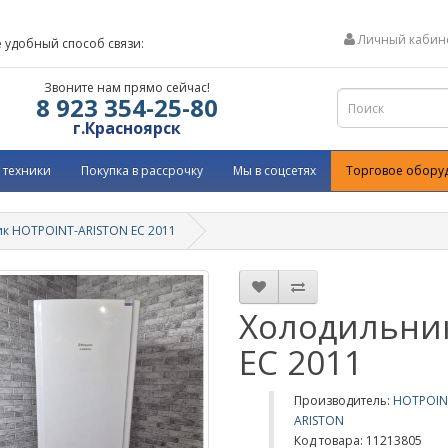
Личный кабин
 удобный способ связи:
Звоните нам прямо сейчас!
8 923 354-25-80
г.Красноярск
 техники
Покупка в рассрочку
Мы в соцсетях
Торговое обору
к HOTPOINT-ARISTON EC 2011
Холодильни
ка
EC 2011
Производитель:
HOTPOIN
ARISTON
Код товара: 11213805