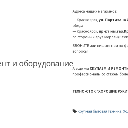
— — — — — — — — — —
Адреса наших магазинов:
— Красноярск,
ул. Партизана
обеда
— Красноярск,
пр-кт им.газ.К
со стороны Леруа Мерлен) Режим р
ЗВОНИТЕ или пишите нам по фо
вопросы!
— — — — — — — — — —
ент и оборудование
А еще мы
СКУПАЕМ И РЕМОНТ
профессионалы со стажем более 
— — — — — — — — — —
ТЕХНО-СТОК "ХОРОШИЕ РУКИ"
Крупная бытовая техника
,
Хо