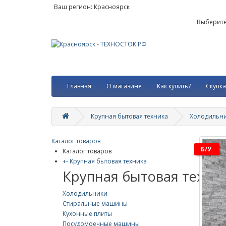
Ваш регион:
Красноярск
Выберите
Главная
О магазине
Как купить?
Скупка
Крупная бытовая техника
Холодильни
Каталог товаров
Б/у
Каталог товаров
+
-
Крупная бытовая техника
Крупная бытовая техни
Холодильники
Стиральные машины
Кухонные плиты
Посудомоечные машины