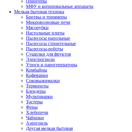
Принтеры
МФУ и копировальные аппараты
Мелкая бытовая техника
Бритвы и триммеры
Микроволновые печи
Мясорубки
Настольные плиты
Пылесосы напольные
Пылесосы строительные
Пылесосы-роботы
Сушилки для фруктов
Электрогрили
Утюги и парогенераторы
Комбайны
Кофеварки
Соковыжималки
Термопоты
Блендеры
Мультиварки
Тостеры
Фены
Хлебопечи
Чайники
Аэрогриль
Другая мелкая бытовая