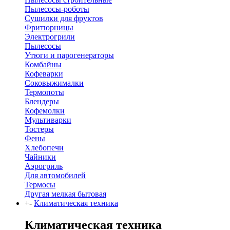
Пылесосы-роботы
Сушилки для фруктов
Фритюрницы
Электрогрили
Пылесосы
Утюги и парогенераторы
Комбайны
Кофеварки
Соковыжималки
Термопоты
Блендеры
Кофемолки
Мультиварки
Тостеры
Фены
Хлебопечи
Чайники
Аэрогриль
Для автомобилей
Термосы
Другая мелкая бытовая
+
-
Климатическая техника
Климатическая техника